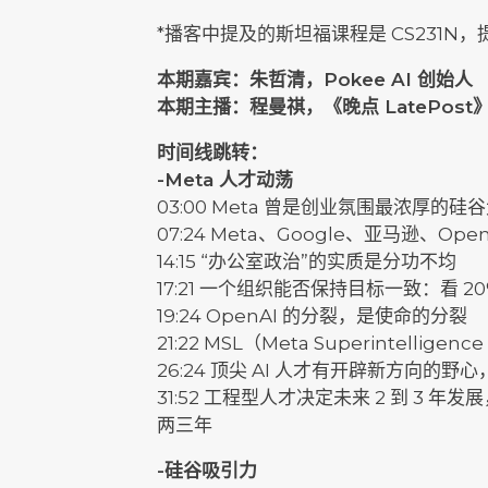
*播客中提及的斯坦福课程是 CS231N，提及
本期嘉宾：朱哲清，Pokee AI 创始人
本期主播：程曼祺，《晚点 LatePos
时间线跳转：
-Meta 人才动荡
03:00 Meta 曾是创业氛围最浓厚的
07:24 Meta、Google、亚马逊、Ope
14:15 “办公室政治”的实质是分功不均
17:21 一个组织能否保持目标一致：看 
19:24 OpenAI 的分裂，是使命的分裂
21:22 MSL（Meta Superintelli
26:24 顶尖 AI 人才有开辟新方向
31:52 工程型人才决定未来 2 到 3
两三年
-硅谷吸引力