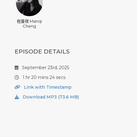
程曼祺 Manqi
Cheng
EPISODE DETAILS
September 23rd, 2025
1 hr 20 mins 24 secs
Link with Timestamp
Download MP3 (73.6 MB)