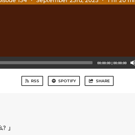
pisode 134
·
September 23rd, 2025
·
1 hr 20 m
00:00:00
|
00:00:00
RSS
SPOTIFY
SHARE
什么？」