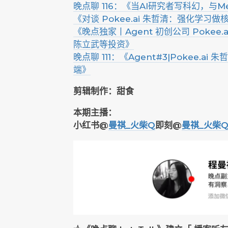
晚点聊 116：《当AI研究者写科幻，与
《对谈 Pokee.ai 朱哲清：强化学习做
《晚点独家丨Agent 初创公司 Pokee.a
陈立武等投资》
晚点聊 111：《Agent#3|Pokee.
端》
剪辑制作：甜食
本期主播：
小红书@
曼祺_火柴Q
即刻@
曼祺_火柴