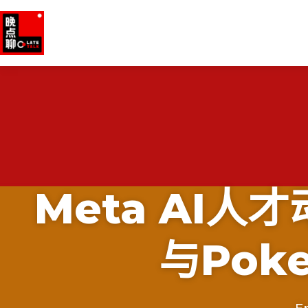
Meta AI
与Pok