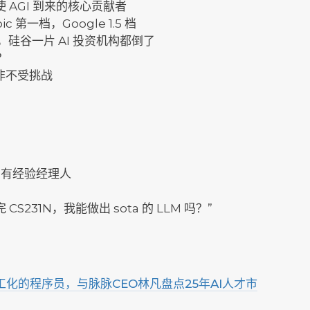
使 AGI 到来的核心贡献者
c 第一档，Google 1.5 档
如果倒了，硅谷一片 AI 投资机构都倒了
？
位并非不受挑战
步的有经验经理人
完 CS231N，我能做出 sota 的 LLM 吗？”
零工化的程序员，与脉脉CEO林凡盘点25年AI人才市