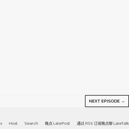
NEXT EPISODE →
s
Host
Search
晚点 LatePost
通过 RSS 订阅晚点聊 LateTalk