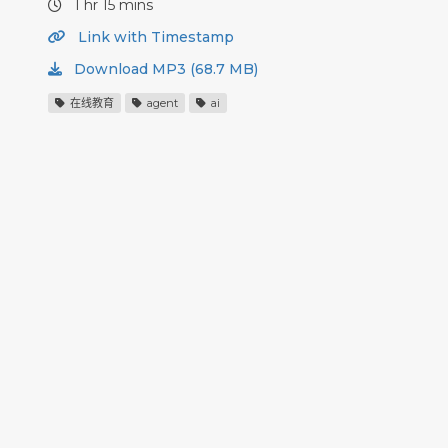
1 hr 15 mins
Link with Timestamp
Download MP3 (68.7 MB)
在线教育
agent
ai