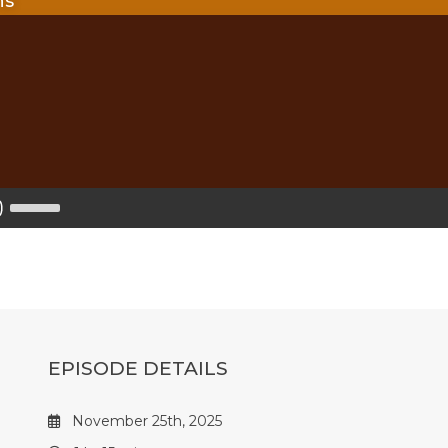
ns
Use
Up/Down
Arrow
keys
to
increase
or
decrease
volume.
EPISODE DETAILS
November 25th, 2025