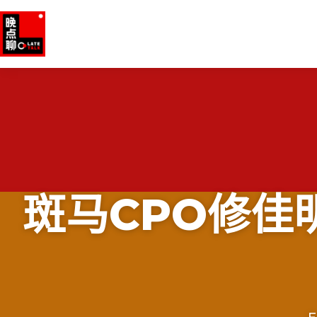
斑马CPO修佳