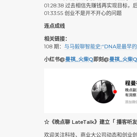
01:28:38 过去相信先赚钱再实现目标
01:33:55 创业不是开不开心的问题
连点成线
相关链接：
108 期：
与马毅聊智能史:“DNA是最早
小红书@
曼祺_火柴Q
即刻@
曼祺_火柴
☆《晚点聊 LateTalk》建立「 播客
欢迎关注科技、商业大公司动态和创业