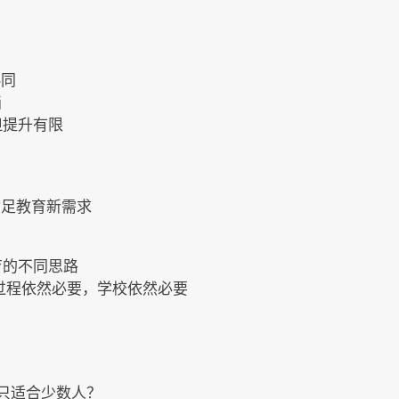
协同
画
，但提升有限
满足教育新需求
教育的不同思路
知识的过程依然必要，学校依然必要
学习只适合少数人？