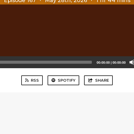
Episode 167
·
May 28th, 2026
·
1 hr 44 mins
00:00:00
|
00:00:00
RSS
SPOTIFY
SHARE