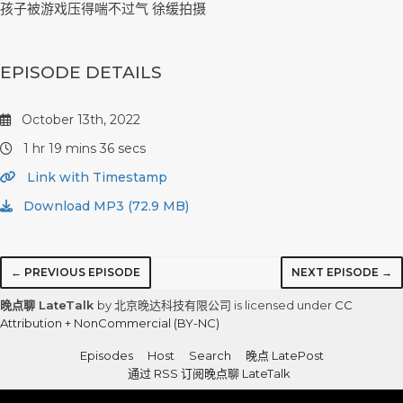
孩子被游戏压得喘不过气 徐缓拍摄
EPISODE DETAILS
October 13th, 2022
1 hr 19 mins 36 secs
Link with Timestamp
Download MP3 (72.9 MB)
← PREVIOUS EPISODE
NEXT EPISODE →
晚点聊 LateTalk
by 北京晚达科技有限公司 is licensed under
CC
Attribution + NonCommercial (BY-NC)
Episodes
Host
Search
晚点 LatePost
通过 RSS 订阅晚点聊 LateTalk