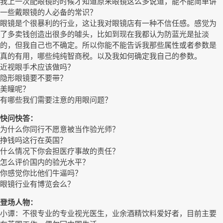
我上一次配眼镜的时候才知道原来眼镜这么多说道，能不能简单讲
一些戴眼镜的人必备的常识？
眼镜是个很暴利的行业，这让我对眼镜店有一种不信任感。感觉为
了多卖钱创造出很多的噱头，比如到现在我都认为防蓝光是扯淡
的，但我自己也不确定。所以你能不能告诉我那些属性或者参数是
真的有用，哪些纯纯智商税。以及我如何确定我自己的参数。
近视眼手术应该做吗？
隐形眼镜要不要带？
美瞳呢？
有哪些我们需要注意的用眼问题？
快问快答：
为什么你同行不愿意被当作验光师？
挣钱吗这行在英国？
什么情况下你会担医疗事故的责任？
怎么评价国内的验光水平？
你感觉你比他们牛逼吗？
眼镜行业有博览会么？
登场人物：
小谭：不很专业的专业视光医生，业余酒精饮料爱好者，目前主要