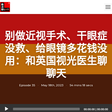
别做近视手术、干眼症
没救、给眼镜多花钱没
用：和英国视光医生聊
聊天
Episode 35
·
May 18th, 2023
·
54 mins 18 secs
Audio
00:00:00
|
00:00:00
Player