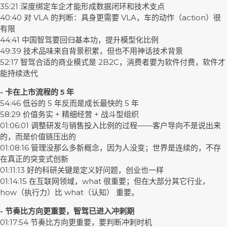
35:21 深度绑定车企才能形成数据闭环和技术支点
40:40 对 VLA 的判断：具身更需要 VLA，车的动作（action）很
有限
44:41 中国智驾要回归基本功，提升模型化比例
49:39 技术品味来自背景积累，但也不用神话技术背景
52:17 智驾合适的商业模式是 2B2C，消费者要为软件付费，软件才
能持续迭代
- 卡在上市流程的 5 年
54:46 低谷的 5 年反而是成长最快的 5 年
58:29 价值务实 + 精细经营 + 战斗型组织
01:06:01 调整研发与销售投入比例的过程——客户导向不是说出来
的，而是价值链压出的
01:08:16 管理没那么多新概念，因为人没变；世界是连续的，不存
在真正的突变式创新
01:11:13 好的科研关键是定义好问题，创业也一样
01:14:15 在互联网领域，what 很重要；但在大部分其它行业，
how（执行力）比 what（认知） 重要。
- 节奏比方向更重要，智驾已进入冲刺期
01:17:54 节奏比方向更重要，要判断冲刺时机