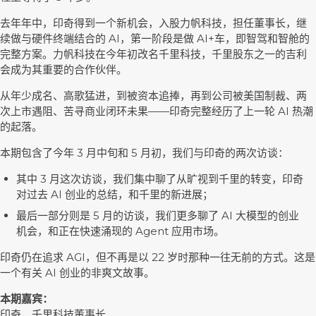
去年年中，印奇得到一个新机会，入股力帆科技，担任董事长，继
续做与硬件终端结合的 AI，第一阶段是做 AI+车，即智驾和智舱的
完整方案。力帆科技在今年初改名千里科技，千里股东之一的吉利
会成为其重要的合作伙伴。
从年少成名、高歌猛进，到被资本追捧，再到公司被美国制裁、两
次上市遇阻、苦寻商业闭环未果——印奇完整经历了上一轮 AI 热潮
的起落。
本期包含了今年 3 月中旬和 5 月初，我们与印奇的两次访谈：
其中 3 月这次访谈，我们集中聊了从旷视到千里的转变，印奇
对过去 AI 创业的总结，和千里的新进展；
最后一部分则是 5 月的访谈，我们更多聊了 AI 大模型的创业
机会，和正在快速涌现的 Agent 应用市场。
印奇仍在追求 AGI，但不再是以 22 岁时那种一往无前的方式。这是
一个有关 AI 创业的非爽文故事。
本期嘉宾：
印奇，千里科技董事长