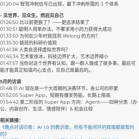
01:20:04 智驾冲刺信号已出现，赢下冲刺所需的 3 个体系
- 见世界、见众生，然后见自己
01:26:50 比以前更狠了？——更追求结果了
01:30:51 聪明人用笨办法，不奢求用小的力获得大成功
01:33:50 为何在少年时就找到 lifelong 的方向？
01:35:30 姚班的科研价值观
01:41:38 人类会选择虚拟世界吗？
01:45:34 艺术家徐冰，科技边界扩大，艺术边界缩小
01:47:57 当你对这个世界有认知，跟一群人做成了很多事，最后可
能才能真正知道内心支点，见自己是最后的。
5月的访谈
01:48:31 AI 现在是一个大周期的决赛环节，各公司的积累
01:52:05 Super App，短期有爆发势能，长期上限高
01:54:42 第二阶段的 Super App 方向：Agent——四种分类（办
公、内容创作、生活、情感陪伴）& 机会比较
相关链接：
《晚点对话印奇：AI 1.0 的教训是，所有不能闭环的辉煌都是暂时
的》