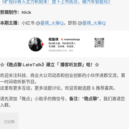
《旷视印奇入主力帆始末：放下上市执念，赌汽车智能化》
剪辑制作：Nick
本期主播：
小红书 @
曼祺_火柴Q
，即刻 @
曼祺_火柴Q
☆《晚点聊 LateTalk》建立「 播客听友群」啦！☆
欢迎关注科技、商业大公司动态和创业创新的小伙伴进群交流，第
一时间收听新节目。
这里有更多互动，更多话题讨论。欢迎贡献选题 & 推荐嘉宾。
请先添加「晚点」小助手的微信号，
备注：“晚点聊”
，我们邀请您
入群。