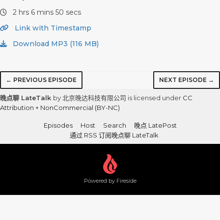
2 hrs 6 mins 50 secs
Link with Timestamp
Download MP3 (116 MB)
← PREVIOUS EPISODE
NEXT EPISODE →
晚点聊 LateTalk
by 北京晚达科技有限公司 is licensed under
CC
Attribution + NonCommercial (BY-NC)
Episodes
Host
Search
晚点 LatePost
通过 RSS 订阅晚点聊 LateTalk
Powered by Fireside