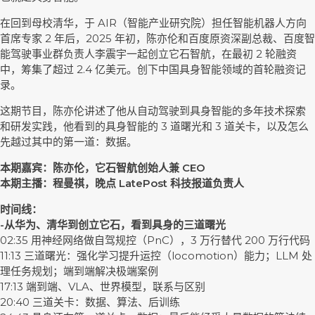
在回到母校清华，于 AIR（智能产业研究院）担任智能机器人方向
首席专家 2 年后，2025 年初，陈亦伦和百度原资深副总裁、百度智
能驾驶事业群负责人李震宇一起创立它石智航，在最初 2 轮融资
中，筹集了超过 2.4 亿美元。创下中国具身智能领域的首轮融资记
录。
这期节目，陈亦伦讲述了他从自动驾驶到具身智能的多年技术探索
和研发实践，他看到的具身智能的 3 道曙光和 3 道关卡，以及怎么
先越过其中的第一道：数据。
本期嘉宾：陈亦伦，它石智航创始人兼 CEO
本期主播：程曼祺，晚点 LatePost 科技报道负责人
时间线：
-从华为、清华到创立它石，看到具身的三道曙光
02:35 用神经网络做自驾规控（PnC），3 万行替代 200 万行代码
11:13 三道曙光：强化学习提升运控（locomotion）能力；LLM 处
理任务规划；端到端解决极端案例
17:13 端到端、VLA、世界模型，联系与区别
20:40 三道关卡：数据、算法、后训练