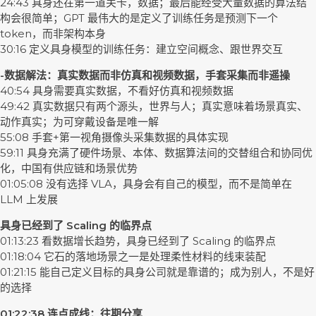
24:43 具身还在第一道关卡，数据；最后能经受大量数据的算法结
构会很简单；GPT 最伟大的是定义了训练任务是预测下一个
token，而非架构本身
30:16 定义具身模型的训练任务：建立空间概念、跟世界交互
-数据解法：真实数据而非仿真和视频数据，手套采集而非遥操
40:54 具身需要真实数据，不看好仿真和视频数据
49:42 真实数据只有两个源头，世界与人；真实意味着场景真实、
动作真实；为可穿戴设备是唯一解
55:08 手套+第一视角摄像头采集数据的具体实现
59:11 具身充满了硬件场景、本体、数据算法间的交替组合和协同优
化，中国有供应链和场景优势
01:05:08 没有选择 VLA，具身会有自己的模型，而不是简单在
LLM 上发展
具身已经到了 Scaling 的临界点
01:13:23 看数据增长趋势，具身已经到了 Scaling 的临界点
01:18:04 它石的落地场景之一是处理柔性材料的线束装配
01:21:15 能自己定义目标的具身公司就是靠谱的；成为别人，不是好
的选择
01:22:38 连点成线：往期分享