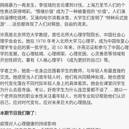
网络暴力一再发生，李佳琦的言论遭到讨伐，上海万圣节人们的个
性表达获得喝彩。“情绪价值” 成为了一种被重视的 “价值”。人们涌
向淄博吃烧烤，又涌向哈尔滨看冰雪，大学生们发明了 “特种兵式旅
游”……这些都体现了人们对释放、自由的渴求。
许燕是北京师范大学教授，曾任北师大心理学院院长、中国社会心
理学会会长。她在 1978 年考入北师大学习心理学，成为中国恢复心
理学专业后的第一批学生。近 50 年来，许燕见证和参与了中国心理
学的发展，在心理枯竭、心理绑架、心理贫困、心灵善恶等领域有
开创性研究，著有《人格心理学》《成为更好的自己》等。
学者之外，她是一名身边总围着学生的教师，与年轻人有最直接的
交流。她感受当人们是年轻人时，他们有共同精神处境，她也感受
时代变化落在不同代际年轻人身上的具体差异。她会在课堂问学生
为什么去逛寺庙、考公，好奇学生为什么连恋爱都不谈了……她以一
个老师自然的职业本性关注着年轻人，也用专业知识帮助他们认识
自己，应对时代变化，应对未来巨大的心理挑战。
本期节目我们聊了：
疫情对人心理健康的持续影响