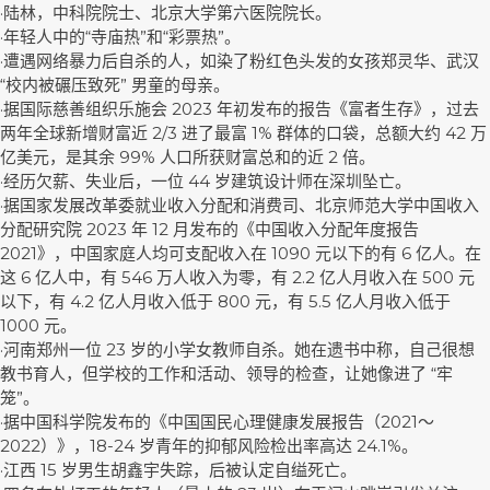
·陆林，中科院院士、北京大学第六医院院长。
·年轻人中的“寺庙热”和“彩票热”。
·遭遇网络暴力后自杀的人，如染了粉红色头发的女孩郑灵华、武汉
“校内被碾压致死” 男童的母亲。
·据国际慈善组织乐施会 2023 年初发布的报告《富者生存》，过去
两年全球新增财富近 2/3 进了最富 1% 群体的口袋，总额大约 42 万
亿美元，是其余 99% 人口所获财富总和的近 2 倍。
·经历欠薪、失业后，一位 44 岁建筑设计师在深圳坠亡。
·据国家发展改革委就业收入分配和消费司、北京师范大学中国收入
分配研究院 2023 年 12 月发布的《中国收入分配年度报告
2021》，中国家庭人均可支配收入在 1090 元以下的有 6 亿人。在
这 6 亿人中，有 546 万人收入为零，有 2.2 亿人月收入在 500 元
以下，有 4.2 亿人月收入低于 800 元，有 5.5 亿人月收入低于
1000 元。
·河南郑州一位 23 岁的小学女教师自杀。她在遗书中称，自己很想
教书育人，但学校的工作和活动、领导的检查，让她像进了 “牢
笼”。
·据中国科学院发布的《中国国民心理健康发展报告（2021～
2022）》，18-24 岁青年的抑郁风险检出率高达 24.1%。
·江西 15 岁男生胡鑫宇失踪，后被认定自缢死亡。