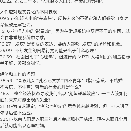
02:22 -过去三年多，全球很多人出现 “社会心理残疾”。
人们应对现实变化的不同表现
09:54 -年轻人中的“寺庙热”，反映未来的不确定和人们感觉自身对
命运缺乏掌控力。
15:16 -年轻人中的“彩票热”，因为在常规系统中获得不了的东西，就
会在非常规系统中寻求。
19:27 -“发疯” 是积极的表达，要给人能够 “发疯” 的场所和机会。
25:09 -不断发生的网暴行为可能是出于什么心理？
30:39 - 社会出现了“心理热”，但流行的 MBTI 人格测试的测量指标
并不好，没那么科学。
经济和工作的问题
38:49 - “全职儿女”“孔乙己文学”“四不青年”（指不恋爱、不结婚、
不买房、不生育）背后的社会心理是什么？
45:51 -整个经济状态导致我们出现 “期望递减效应”，一个人该如何
面对未来可能出现的失业？
51:18 -为追求稳定，“考公”“考编”的竞争越来越激烈，但一些人进了
体制后也不适应。
52:51 -以前人们是入职三年后才会出现心理枯竭，现在入职几个月
后就可能出现心理枯竭。