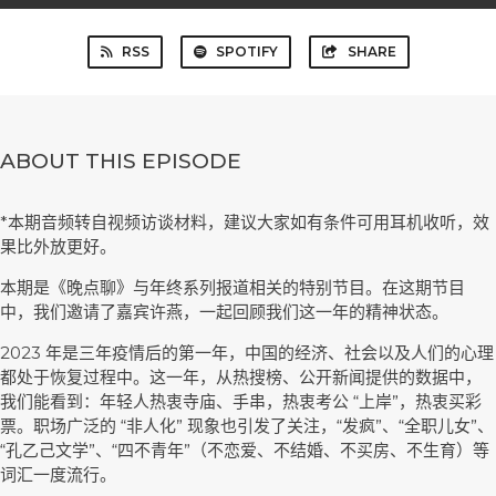
RSS
SPOTIFY
SHARE
ABOUT THIS EPISODE
*本期音频转自视频访谈材料，建议大家如有条件可用耳机收听，效
果比外放更好。
本期是《晚点聊》与年终系列报道相关的特别节目。在这期节目
中，我们邀请了嘉宾许燕，一起回顾我们这一年的精神状态。
2023 年是三年疫情后的第一年，中国的经济、社会以及人们的心理
都处于恢复过程中。这一年，从热搜榜、公开新闻提供的数据中，
我们能看到：年轻人热衷寺庙、手串，热衷考公 “上岸”，热衷买彩
票。职场广泛的 “非人化” 现象也引发了关注，“发疯”、“全职儿女”、
“孔乙己文学”、“四不青年”（不恋爱、不结婚、不买房、不生育）等
词汇一度流行。