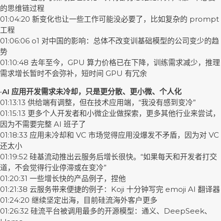
的思维链过程
01:04:20 新变化也让一些工作可能没必要了，比如复杂的 prompt
工程
01:06:06 o1 对中国的影响：总体不改变训基础模型的公司变少的趋
势
01:10:48 去年至今，GPU 算力价格已在下降，训练需求减少，推理
需求增长暂时不会弥补，短时间 GPU 有冗余
·AI 应用开发需求未冷却，只是更分散、更小微、个人化
01:13:13 供给端有调整，但在技术应用端，“我没有感到变冷”
01:15:13 更多个人开发者和小微企业做探索，更多其他行业来尝试，
因为不需要完整 AI 班子了
01:18:33 应用未冷却和 VC 市场觉得应用没爆发不矛盾，因为对 VC
还太小
01:19:52 硅基流动推出云服务后增长很快。“如果每天和开发者打交
道，不会觉得行业停滞或在变冷”
01:20:31 一些增长快的产品例子，捏他
01:21:38 云服务带来便捷的例子：Koji 十分钟写完 emoji AI 翻译器
01:24:20 继续坚定出海，目前硅流海外客户更多
01:26:32 硅流平台被调用最多的开源模型：通义、DeepSeek、