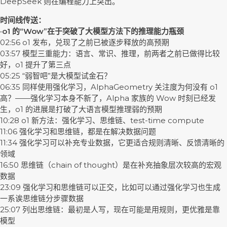
DeepSeek 则在编程能力上突出。
时间线传送：
·o1 的“Wow”在于突破了大模型方法下的推理能力瓶颈
02:56 o1 发布，兑现了之前已被逐步释放的高预期
03:57 模型三重能力：语言、常识、推理，前两者之前已做得比较
好，o1 提升了第三点
05:25 “弱智吧”是大模型试金石？
06:35 同样使用强化学习，AlphaGeometry 关注度为何没有 o1
高？——强化学习本身不新了，Alpha 家族的 Wow 时刻已经发
生，o1 的进展是打破了大语言模型推理弱的预期
10:28 o1 新方法：强化学习、思维链、test-time compute
11:06 强化学习和思维链，都是在解决数据问题
11:34 强化学习可以补充专业数据，它更适合规则清晰、反馈清晰的
领域
16:50 思维链（chain of thought）是在补充抽象层次较高的宏观
数据
23:09 强化学习和思维链可以正交，比如可以通过强化学习也生成
一系诶思维链分步骤数据
25:07 列出思维链：最初是人写，现在可能是用规则，更优雅是靠
模型