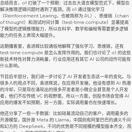
总结而言，o1 打破了一个预期：过去在大语言模型范式下，模型在
解决推理逻辑问题时遇到了瓶颈。而 o1 通过强化学习
（Reinforcement Learing，也被简称为 RL）、思维链（chain
of thought）和测试时间计算（test-time compute）显著提高
了模型的逻辑推理能力，所以在科学、数学和编程等需要更多逻辑
能力的任务上表现大幅提升。
这期播客里，袁进辉比较通俗地解释了强化学习、思维链，还有
test-time compute 是怎么发挥作用的。我们也讨论了 o1 的这些
新技术特性对算力消耗量，行业应用还有其它 AI 公司的动作可能有
什么影响。
节目后半部分，我们进一步讨论了 AI 开发者生态这一年的变化。与
很多人的观点不同，袁进辉说，在应用开发端，他没有感到 AI 热潮
的冷却，只是现在涌现出的很多开发者是小微企业甚至是个人开发
者，他们不在传统 VC 的视野里。所以一方面，创投市场会觉得 AI
应用的爆发不如预期，另一方面，实际调用量也在快速增长。
他还分享了一些一手数据：比如硅基流动自己的客户，调用最多的
开源模型，国外是 Meta 的 Llama，中国则有阿里巴巴的通义千问
和幻方的 DeepSeek，千问的优势是不同规模的模型版本齐全，而