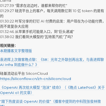
Llama
01:27:39 “需求在这边时，谁都来帮你的忙”
01:29:27 硅流平台上的客户，每天调用数亿到 10 亿 token 的是有
的
01:30:22 叶军分享的钉钉 AI 付费的启发：用户现在为小功能付费，
而不是复杂大应用
01:32:46 从苹果手机可能是入口，到“巨头递减”
01:38:02 我们看到大模型的“瓦特蒸汽机”了吗？
相关链接：
本期播客文字整理版
袁进辉上次做客晚点聊：《58：光年之外联创再出发，与袁进辉聊
AI Infra 到底做什么？》
硅基流动云平台 SiliconCloud
https://siliconflow.cn/zh-cn/siliconcloud
《OpenAI 再次给大模型 “泡沫” 续命》（《晚点 LatePost》关于
OpenAI o1 的文章）
“蹭下热度谈谈 OpenAI 的价值”（播客中提到的中科院张俊林微