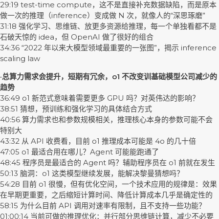
29:19 test-time compute，这不是直接补充数据缺陷，而是原本
做一次的推理（inference）变成做 N 次，就像人的“深思琢磨”
31:18 强化学习、思维链、放更多资源给推理，每一个单独看都不是
石破天惊的 idea，但 OpenAI 做了很好的组合
34:36 “2022 年以来大模型领域最重要的一张图”，揭示 inference
scaling law
·总算力需求会提升，短期有冗余，o1 不改变训基础模型公司减少的
趋势
36:49 o1 新范式意味着需要更多 GPU 吗？对英伟达的影响？
38:51 猜想，预训练和强化学习的具体结合方式
40:56 算力需求也和参数规模相关，推理核心本身的参数可能不会
特别大
43:32 从 API 收费看，目前 o1 推理成本可能是 4o 的几十倍
47:05 o1 最适合用在哪儿？Agent 可能能跑通了
48:45 程序员是最适合的 Agent 吗？辅助程序员在 o1 前就在发生
50:13 脑洞：o1 这类模型继续发展，能解决黎曼猜想吗？
54:28 目前 o1 很慢，但有优化空间，一个技术应用的规律是：效果
在早期更重要，之后缩短计算时间、降低计算成本几乎是确定性的
58:15 为什么目前 API 调用对速率有限制，且不支持一些功能？
01:00:14 当前可做的推理优化：并行部分思维链计算，减少不必要