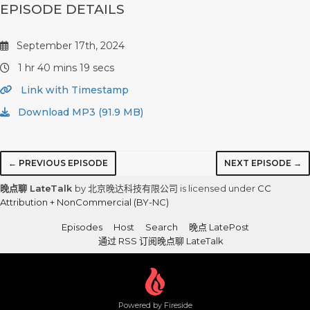
EPISODE DETAILS
September 17th, 2024
1 hr 40 mins 19 secs
Link with Timestamp
Download MP3 (91.9 MB)
← PREVIOUS EPISODE
NEXT EPISODE →
晚点聊 LateTalk
by 北京晚达科技有限公司 is licensed under
CC
Attribution + NonCommercial (BY-NC)
Episodes
Host
Search
晚点 LatePost
通过 RSS 订阅晚点聊 LateTalk
Powered by Fireside