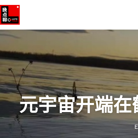
元宇宙开端在
E