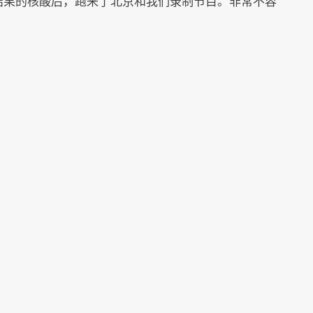
小时出结果的核酸后，跑来了北京和我们录制节目。非常不容
？