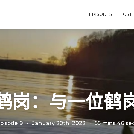
EPISODES
HOST
鹤岗：与一位鹤
pisode 9
·
January 20th, 2022
·
55 mins 46 se