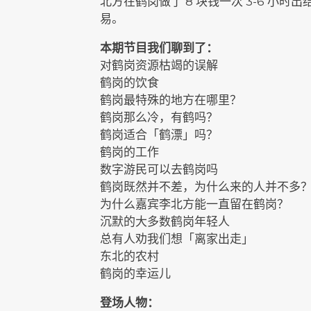
北方在鹤岗做了 8 块钱一次 3-6 
易。
本期节目我们聊到了：
对鹤岗资源枯竭的误解
鹤岗的饮食
鹤岗最特殊的地方在哪里？
鹤岗那么冷，有鹤吗？
鹤岗适合「鹤漂」吗？
鹤岗的工作
数字游民可以去鹤岗吗
鹤岗既然并不差，为什么来的人并不多
为什么嘉宾李北方能一直留在鹤岗？
沉默的大多数鹤岗年轻人
总有人劝我们想「离家出走」
东北的农村
鹤岗的幸运儿
登场人物：