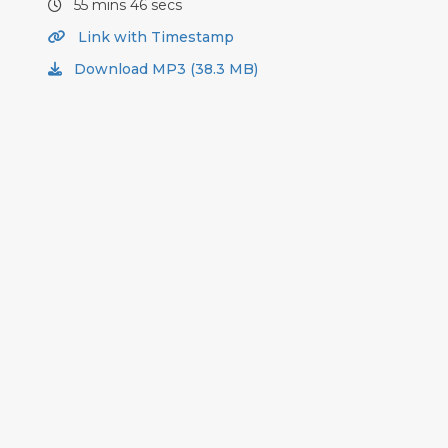
55 mins 46 secs
Link with Timestamp
Download MP3 (38.3 MB)