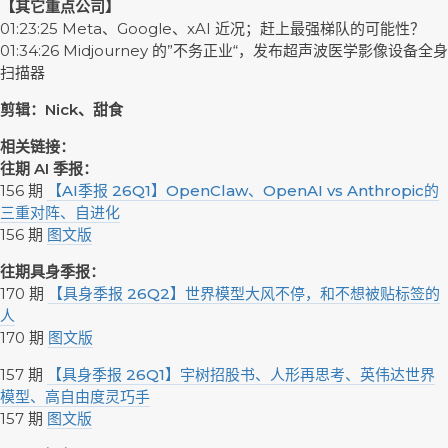
【其它重点公司】
01:23:25 Meta、Google、xAI 近况；赶上最强梯队的可能性？
01:34:26 Midjourney 的”不务正业“，发布超声波医学影像设备全身
扫描器
剪辑：Nick、甜食
相关链接：
往期 AI 季报：
156 期
【AI季报 26Q1】OpenClaw、OpenAI vs Anthropic的
三重对阵、自进化
156 期
图文版
往期具身季报：
170 期
【具身季报 26Q2】世界模型大风不停，和不想被贴标签的
人
170 期
图文版
157 期
【具身季报 26Q1】宇树招股书、人形再思考、英伟达世界
模型、高自由度灵巧手
157 期
图文版