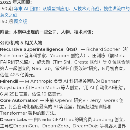
2025 年末回顾：
150 期
年末 AI 回顾：从模型到应用、从技术到商战，拽住洪流中的
意义之线
150 期
图文版
附录：本期中出现的一些公司、人物、技术术语：
公司/机构 & 相关人物
Recursive Superintelligence（RSI）
— Richard Socher（前
Salesforce 首席科学家、You.com 创始人）、田渊栋（前Meta
FAIR研究总监）、施天麟（Tim Shi，Cresta 联创）等 8 位联合创
始人一起创立的 Neo Lab，做“递归自我改进”研究，6 月初官宣，
估值 46.5 亿美元。
Mirendil
— 由 Anthropic 负责 AI 科研相关团队的 Behnam
Neyshabur 和 Harsh Mehta 等人创立，“用 AI 自动化AI研究”，
6 月 25日官宣，估值 10 亿美元。
Core Automation
— 由前 OpenAI 研究VP Jerry Tworek 创
立，打造自动化程度最高的 AI 实验室，探索超越预训练和
Transformer 架构的新方法。
Dream Labs
— 由Nvidia GEAR Lab的研究员 Joe Jang 创立，
主导过DreamGen、DreamZero、DreamDojo 等机器人世界