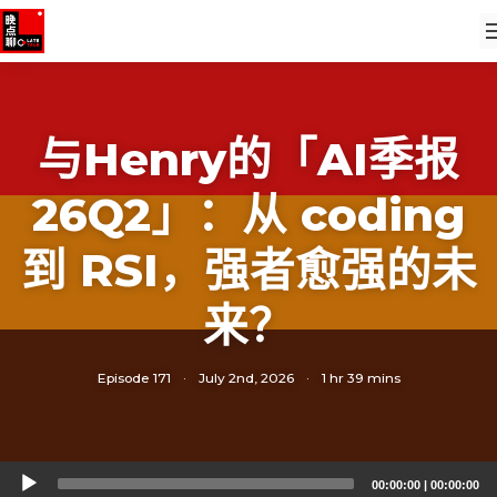
与Henry的「AI季报
26Q2」：从 coding
到 RSI，强者愈强的未
来？
Episode 171
·
July 2nd, 2026
·
1 hr 39 mins
Audio
00:00:00
|
00:00:00
Player