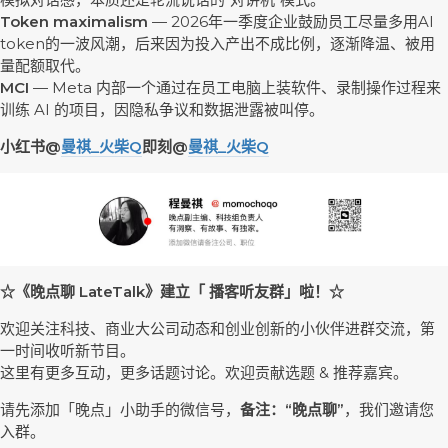
Token maximalism
— 2026年一季度企业鼓励员工尽量多用AI
token的一波风潮，后来因为投入产出不成比例，逐渐降温、被用
量配额取代。
MCI
— Meta 内部一个通过在员工电脑上装软件、录制操作过程来
训练 AI 的项目，因隐私争议和数据泄露被叫停。
小红书@
曼祺_火柴Q
即刻@
曼祺_火柴Q
☆《晚点聊 LateTalk》建立「 播客听友群」啦！☆
欢迎关注科技、商业大公司动态和创业创新的小伙伴进群交流，第
一时间收听新节目。
这里有更多互动，更多话题讨论。欢迎贡献选题 & 推荐嘉宾。
请先添加「晚点」小助手的微信号，
备注：“晚点聊”
，我们邀请您
入群。