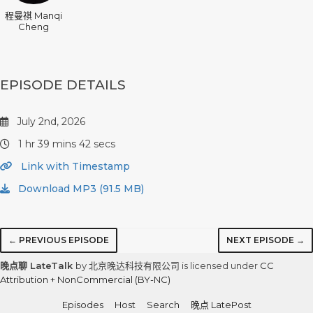
程曼祺 Manqi
Cheng
EPISODE DETAILS
July 2nd, 2026
1 hr 39 mins 42 secs
Link with Timestamp
Download MP3 (91.5 MB)
← PREVIOUS EPISODE
NEXT EPISODE →
晚点聊 LateTalk
by 北京晚达科技有限公司 is licensed under
CC
Attribution + NonCommercial (BY-NC)
Episodes
Host
Search
晚点 LatePost