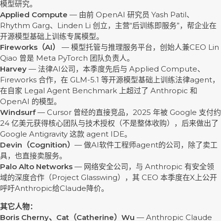
模型研究。
Applied Compute
— 由前 OpenAI 研究员 Yash Patil、
Rhythm Garg、Linden Li 创立，主营“后训练即服务”，帮企业在
开源模型基础上训练专属模型。
Fireworks（AI）
— 模型托管与推理服务平台，创始人兼CEO Lin
Qiao 曾是 Meta PyTorch 团队负责人。
Harvey
— 法律AI公司，本季度先后与 Applied Compute、
Fireworks 合作，在 GLM-5.1 等开源模型基础上训练法律agent，
在自家 Legal Agent Benchmark 上超过了 Anthropic 和
OpenAI 的模型。
Windsurf
— Cursor 曾经的直接竞品，2025 年被 Google 支付约
24 亿美元获得核心团队与技术授权（不是整体收购），后来做出了
Google Antigravity 这款 agent IDE。
Devin（Cognition）
— 做AI软件工程师agent的公司，除了卖工
具，也直接卖服务。
Palo Alto Networks
— 网络安全公司，与 Anthropic 有安全领
域的深度合作（Project Glasswing），其 CEO 本季度在X上公开
呼吁Anthropic给Claude降价。
其它人物：
Boris Cherny、Cat（Catherine）Wu
— Anthropic Claude