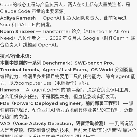
Code的核心工程与产品负责人，两人在X上都有大量关注者，是
Claude Code 声量的重要来源。
Aditya Ramesh
— OpenAI 机器人团队负责人，此前领导过
Sora 和 DALL-E 的研发。
Noam Shazeer
— Transformer 论文（Attention Is All You
Need）八位作者之一，2026 年 6 月从 Google（时任Gemini 联
合负责人）跳槽到 OpenAI。
技术/行业术语：
本期中提到的一系列 Benchmark：SWE-bench Pro、
Terminal-bench、Agents' Last Exam、
OS
World
分别衡量
编程能力、终端里多步骤且需要用工具的任务能力、综合 agent 能
力，以及computer use（电脑操作）能力。
Harness
— AI agent 运行时的“脚手架”，决定它怎么调用工具、
怎么组织多步任务，不是模型本身，但直接影响实际表现。
FDE（Forward Deployed Engineer，前向部署工程师）
— 派
驻到客户现场、帮企业把AI能力落地到具体业务里的工程师，近期
很热门的岗位。
VAD
（
Voice Activity Detection
，
语音活动检测
）
— 判断说话
人是否停顿、该轮到谁说话的技术，目前大多数"实时语音"AI靠这个
模拟对话感，本质还是轮流说话的"对讲机"模式。