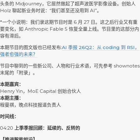
头条的 Midjourney，它居然做起了超声波医学影像设备。创始人
Holz 聊起新业务时说：“我们甚至还没用到 AI”。
*一个小说明：我们录这期节目时是 6 月 27 日。这之后行业又有重
要变化，如 Anthropic Fable 5 恢复全量上线。节目里的这部分内
容有滞后。
本期节目的图文版也已经发布:
AI 季报 26Q2：从 coding 到 RSI，
强者愈强的未来？
节目中聊到的一些新公司、人物和行业术语，可先参考 shownotes
末尾的「附录」。
本期嘉宾：
Henry Yin，MoE Capital 创始合伙人
本期主播：
程曼祺，晚点科技报道负责人
时间线：
04:20
上季季报回顾：延续的、反转的
【推进智能前沿】