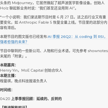
头条的 Midjourney，它居然做起了超声波医学影像设备。创始人
Holz 聊起新业务时说：“我们甚至还没用到 AI”。
*一个小说明：我们录这期节目时是 6 月 27 日。这之后行业又有重
要变化，如 Anthropic Fable 5 恢复全量上线。节目里的这部分内
容有滞后。
本期节目的图文版也已经发布:
AI 季报 26Q2：从 coding 到 RSI，
强者愈强的未来？
节目中聊到的一些新公司、人物和行业术语，可先参考 shownotes
末尾的「附录」。
本期嘉宾：
Henry Yin，MoE Capital 创始合伙人
本期主播：
程曼祺，晚点科技报道负责人
时间线：
04:20
上季季报回顾：延续的、反转的
【推进智能前沿】