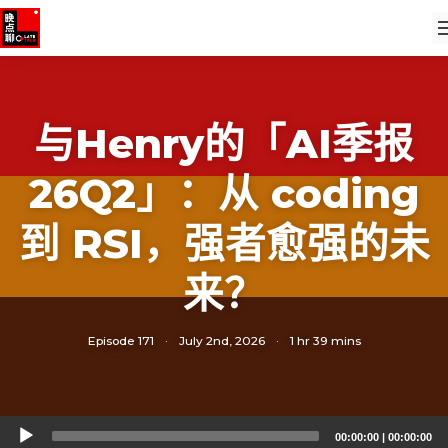
与Henry的「AI季报
26Q2」：从 coding
到 RSI，强者愈强的未
来？
Episode 171
·
July 2nd, 2026
·
1 hr 39 mins
Audio
00:00:00
|
00:00:00
Player