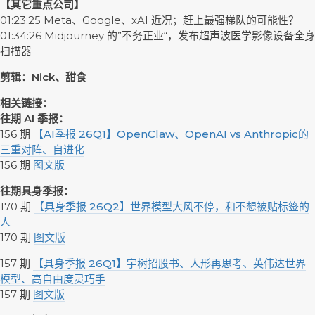
【其它重点公司】
01:23:25 Meta、Google、xAI 近况；赶上最强梯队的可能性？
01:34:26 Midjourney 的”不务正业“，发布超声波医学影像设备全身
扫描器
剪辑：Nick、甜食
相关链接：
往期 AI 季报：
156 期
【AI季报 26Q1】OpenClaw、OpenAI vs Anthropic的
三重对阵、自进化
156 期
图文版
往期具身季报：
170 期
【具身季报 26Q2】世界模型大风不停，和不想被贴标签的
人
170 期
图文版
157 期
【具身季报 26Q1】宇树招股书、人形再思考、英伟达世界
模型、高自由度灵巧手
157 期
图文版