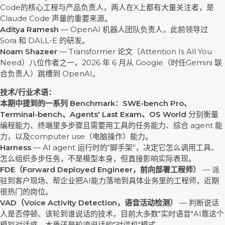
Code的核心工程与产品负责人，两人在X上都有大量关注者，是
Claude Code 声量的重要来源。
Aditya Ramesh
— OpenAI 机器人团队负责人，此前领导过
Sora 和 DALL-E 的研发。
Noam Shazeer
— Transformer 论文（Attention Is All You
Need）八位作者之一，2026 年 6 月从 Google（时任Gemini 联
合负责人）跳槽到 OpenAI。
技术/行业术语：
本期中提到的一系列 Benchmark：SWE-bench Pro、
Terminal-bench、Agents' Last Exam、
OS
World
分别衡量
编程能力、终端里多步骤且需要用工具的任务能力、综合 agent 能
力，以及computer use（电脑操作）能力。
Harness
— AI agent 运行时的“脚手架”，决定它怎么调用工具、
怎么组织多步任务，不是模型本身，但直接影响实际表现。
FDE（Forward Deployed Engineer，前向部署工程师）
— 派
驻到客户现场、帮企业把AI能力落地到具体业务里的工程师，近期
很热门的岗位。
VAD
（
Voice Activity Detection
，
语音活动检测
）
— 判断说话
人是否停顿、该轮到谁说话的技术，目前大多数"实时语音"AI靠这个
模拟对话感，本质还是轮流说话的"对讲机"模式。