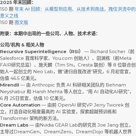
2025 年末回顾：
150 期
年末 AI 回顾：从模型到应用、从技术到商战，拽住洪流中的
意义之线
150 期
图文版
附录：本期中出现的一些公司、人物、技术术语：
公司/机构 & 相关人物
Recursive Superintelligence（RSI）
— Richard Socher（前
Salesforce 首席科学家、You.com 创始人）、田渊栋（前Meta
FAIR研究总监）、施天麟（Tim Shi，Cresta 联创）等 8 位联合创
始人一起创立的 Neo Lab，做“递归自我改进”研究，6 月初官宣，
估值 46.5 亿美元。
Mirendil
— 由 Anthropic 负责 AI 科研相关团队的 Behnam
Neyshabur 和 Harsh Mehta 等人创立，“用 AI 自动化AI研究”，
6 月 25日官宣，估值 10 亿美元。
Core Automation
— 由前 OpenAI 研究VP Jerry Tworek 创
立，打造自动化程度最高的 AI 实验室，探索超越预训练和
Transformer 架构的新方法。
Dream Labs
— 由Nvidia GEAR Lab的研究员 Joe Jang 创立，
主导过DreamGen、DreamZero、DreamDojo 等机器人世界