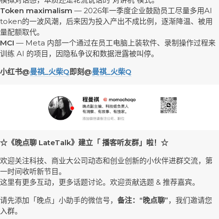
Token maximalism
— 2026年一季度企业鼓励员工尽量多用AI
token的一波风潮，后来因为投入产出不成比例，逐渐降温、被用
量配额取代。
MCI
— Meta 内部一个通过在员工电脑上装软件、录制操作过程来
训练 AI 的项目，因隐私争议和数据泄露被叫停。
小红书@
曼祺_火柴Q
即刻@
曼祺_火柴Q
☆《晚点聊 LateTalk》建立「 播客听友群」啦！☆
欢迎关注科技、商业大公司动态和创业创新的小伙伴进群交流，第
一时间收听新节目。
这里有更多互动，更多话题讨论。欢迎贡献选题 & 推荐嘉宾。
请先添加「晚点」小助手的微信号，
备注：“晚点聊”
，我们邀请您
入群。