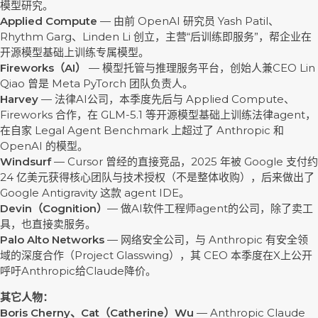
模型研究。
Applied Compute
— 由前 OpenAI 研究员 Yash Patil、
Rhythm Garg、Linden Li 创立，主营“后训练即服务”，帮企业在
开源模型基础上训练专属模型。
Fireworks（AI）
— 模型托管与推理服务平台，创始人兼CEO Lin
Qiao 曾是 Meta PyTorch 团队负责人。
Harvey
— 法律AI公司，本季度先后与 Applied Compute、
Fireworks 合作，在 GLM-5.1 等开源模型基础上训练法律agent，
在自家 Legal Agent Benchmark 上超过了 Anthropic 和
OpenAI 的模型。
Windsurf
— Cursor 曾经的直接竞品，2025 年被 Google 支付约
24 亿美元获得核心团队与技术授权（不是整体收购），后来做出了
Google Antigravity 这款 agent IDE。
Devin（Cognition）
— 做AI软件工程师agent的公司，除了卖工
具，也直接卖服务。
Palo Alto Networks
— 网络安全公司，与 Anthropic 有安全领
域的深度合作（Project Glasswing），其 CEO 本季度在X上公开
呼吁Anthropic给Claude降价。
其它人物：
Boris Cherny、Cat（Catherine）Wu
— Anthropic Claude