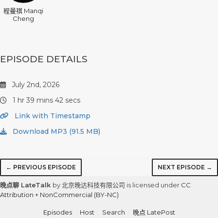
程曼祺 Manqi
Cheng
EPISODE DETAILS
July 2nd, 2026
1 hr 39 mins 42 secs
Link with Timestamp
Download MP3 (91.5 MB)
← PREVIOUS EPISODE
NEXT EPISODE →
晚点聊 LateTalk
by 北京晚达科技有限公司 is licensed under
CC
Attribution + NonCommercial (BY-NC)
Episodes
Host
Search
晚点 LatePost