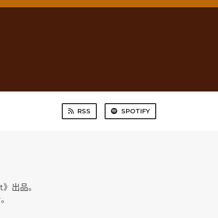
RSS
SPOTIFY
ost》出品。
考。