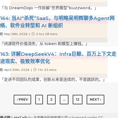
「与 DreamDojo 一作拆解“世界模型”buzzword。」
164: 当AI“杀死”SaaS，与明略吴明辉聊多Agent网
络、软件业转型和 AI 新组织
May 14th, 2026 |
2 hrs 28 mins
「闭源软件价值消失，从 token 和模型上赚钱。」
163: 详解DeepSeekV4：Infra巨鲸、百万上下文走
进现实、极致效率优化
April 30th, 2026 |
1 hr 33 mins
「走进不同团队的成果，创新从来是连续的，不是跳跃的。」
‹ PREV
1
2
…
12
NEXT ›
晚点聊 LateTalk
by 北京晚达科技有限公司 is licensed under
CC